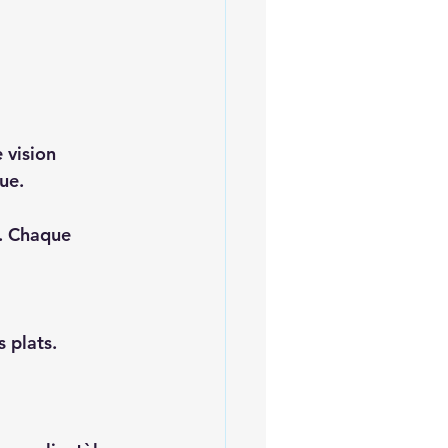
 vision 
ue.  
r. Chaque 
 plats.  