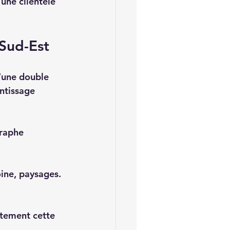
 une clientèle 
 Sud-Est
’une double 
ntissage 
graphe 
oine, paysages. 
itement cette 