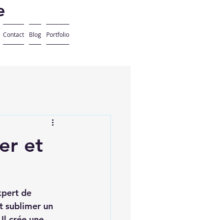
e
Contact
Blog
Portfolio
er et
xpert de 
it sublimer un 
Il crée une 