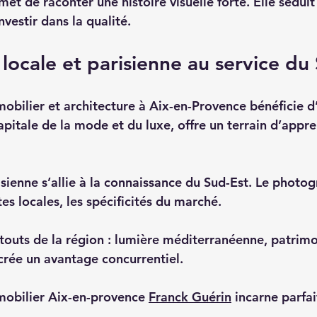
met de raconter une histoire visuelle forte. Elle séduit
vestir dans la qualité.  
 locale et parisienne au service du
bilier et architecture à Aix-en-Provence bénéficie d
apitale de la mode et du luxe, offre un terrain d’appre
isienne s’allie à la connaissance du Sud-Est. Le photo
s locales, les spécificités du marché.  
s atouts de la région : lumière méditerranéenne, patrim
rée un avantage concurrentiel.  
obilier Aix-en-provence 
Franck Guérin
 incarne parfa