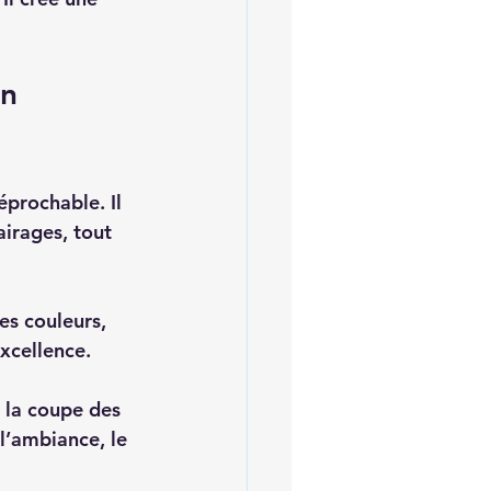
n 
prochable. Il 
airages, tout 
es couleurs, 
xcellence.  
, la coupe des 
l’ambiance, le 