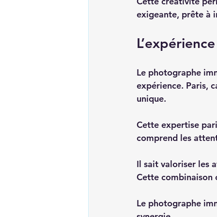
Cette créativité per
exigeante, prête à in
L’expérience
Le photographe immo
expérience. Paris, c
unique.  
Cette expertise par
comprend les attente
Il sait valoriser le
Cette combinaison c
Le photographe imm
synergie.  