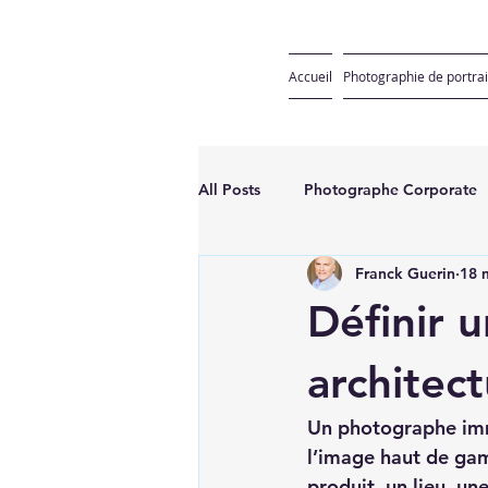
Accueil
Photographie de portrai
All Posts
Photographe Corporate
Franck Guerin
18 
Définir 
architec
Un photographe immo
l’image haut de gamme
produit, un lieu, un