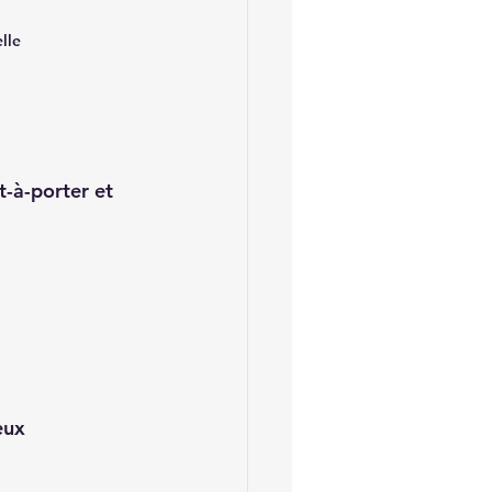
lle
t-à-porter et 
eux 