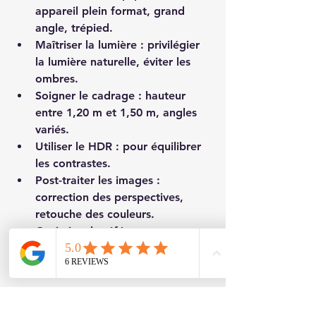
appareil plein format, grand 
angle, trépied.  
Maîtriser la lumière
 : privilégier 
la lumière naturelle, éviter les 
ombres.  
Soigner le cadrage
 : hauteur 
entre 1,20 m et 1,50 m, angles 
variés.  
Utiliser le HDR
 : pour équilibrer 
les contrastes.  
Post-traiter les images
 : 
correction des perspectives, 
retouche des couleurs.  
Optimiser le référencement
 : 
noms de fichiers et balises alt 
adaptés.  
Ces étapes garantissent des images 
attractives, professionnelles, 