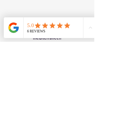
Vue en contre-plongée d'un mannequin 
posant dans un décor naturel 
méditerranéen
Conseils pour réussir 
une séance photo mode 
et beauté
Préparation rigoureuse
 : définir 
le style, le message et le public 
cible avant la séance.
Collaboration étroite
 : travailler 
avec une équipe (styliste, 