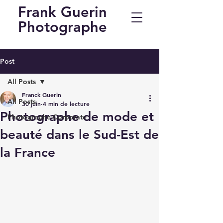
Frank Guerin
Photographe
Post
All Posts
Franck Guerin
All Posts
30 juin
4 min de lecture
Photographe de mode et
Photographe Corporate
beauté dans le Sud-Est de
la France