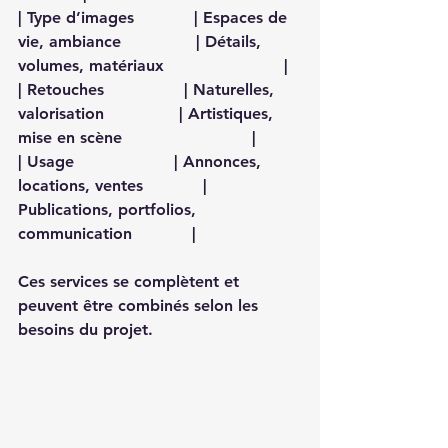
| Type d’images            | Espaces de 
vie, ambiance               | Détails, 
volumes, matériaux                        |
| Retouches                | Naturelles, 
valorisation               | Artistiques, 
mise en scène                          |
| Usage                    | Annonces, 
locations, ventes            | 
Publications, portfolios, 
communication            |
Ces services se complètent et 
peuvent être combinés selon les 
besoins du projet.