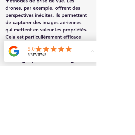
méthodes de prise de vue. Les 
drones, par exemple, offrent des 
perspectives inédites. Ils permettent 
de capturer des images aériennes 
qui mettent en valeur les propriétés. 
Cela est particulièrement efficace 
pour les villas ou les grands espaces.
Photographie à 360 degrés
Les visites virtuelles à 360 degrés 
gagnent en popularité. Elles 
permettent aux potentiels acheteurs 
de se projeter dans l’espace. Cela 
renforce l’engagement et augmente 
les chances de vente. Les agences 
immobilières adoptent cette 
technologie pour se démarquer.