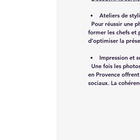
Ateliers de styl
  Pour réussir une photo, le stylisme est essentiel. Certains ateliers à Aix proposent de 
former les chefs et 
d’optimiser la prése
Impression et 
  Une fois les photos réalisées, il faut les diffuser. Des services d’impression locale à Aix 
en Provence offrent
sociaux. La cohérenc