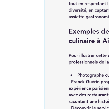
tout en respectant l
diversité, en captan
assiette gastronom
Exemples de 
culinaire à A
Pour illustrer cett
professionnels de l
Photographe cul
  Franck Guérin propose un service de photographie culinaire à Aix en Provence. Son 
expérience parisienn
avec des restaurant
racontent une histoi
Découvrir le servi