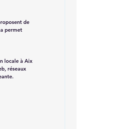
la permet 
eb, réseaux 
eante.