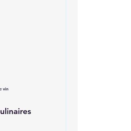
e vin
linaires 