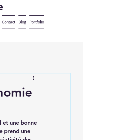
e
Contact
Blog
Portfolio
onomie
l et une bonne 
ne prend une 
réativité des 