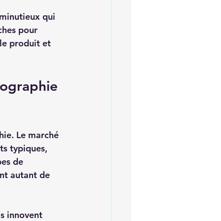
 minutieux qui 
ches pour 
le produit et 
tographie 
hie. Le marché 
ts typiques, 
bes de 
nt autant de 
ls innovent 