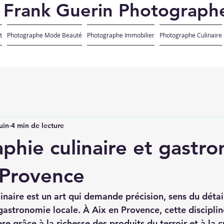
Frank Guerin Photograph
t
Photographe Mode Beauté
Photographe Immobilier
Photographe Culinaire
uin
4 min de lecture
phie culinaire et gastr
 Provence
inaire est un art qui demande précision, sens du détai
gastronomie locale. À Aix en Provence, cette discipli
re grâce à la richesse des produits du terroir et à la c