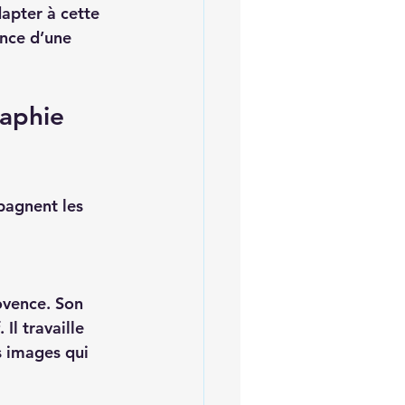
dapter à cette 
ance d’une 
aphie 
pagnent les 
Il travaille 
s images qui 