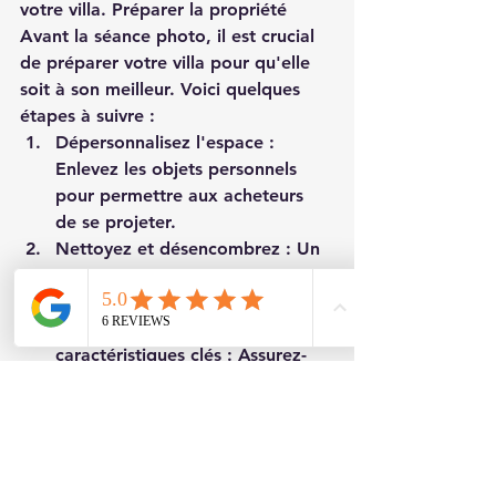
votre villa. Préparer la propriété
Avant la séance photo, il est crucial 
de préparer votre villa pour qu'elle 
soit à son meilleur. Voici quelques 
étapes à suivre :
Dépersonnalisez l'espace : 
Enlevez les objets personnels 
pour permettre aux acheteurs 
de se projeter.
Nettoyez et désencombrez : Un 
espace propre et bien rangé 
apparaît plus attrayant.
Mettez en valeur les 
caractéristiques clés : Assurez-
vous que les éléments uniques 
de votre villa sont bien visibles.
En suivant ces étapes, vous 
maximisez l'impact des photos et 
augmentez vos chances de vendre 