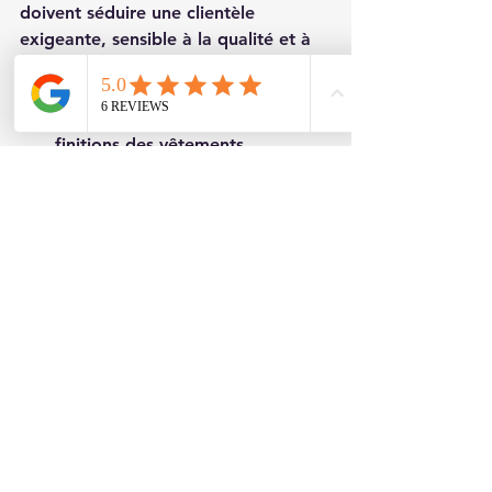
doivent séduire une clientèle 
exigeante, sensible à la qualité et à 
l’originalité.
Mise en avant des détails et 
finitions des vêtements
Ambiances raffinées, souvent en 
lumière naturelle
Collaboration étroite avec 
stylistes et directeurs artistiques
Flexibilité pour intégrer des 
univers culinaires ou immobiliers
Cette approche sur mesure permet 
de créer des visuels adaptés à 
chaque secteur, tout en respectant 
les codes du luxe.