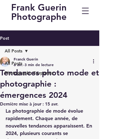
Frank Guerin
Photographe
Post
All Posts
Franck Guerin
All Posts
6 avr.
3 min de lecture
Tendances photo mode et
Photographe Corporate
photographie :
émergences 2024
Dernière mise à jour :
15 avr.
La photographie de mode évolue 
rapidement. Chaque année, de 
nouvelles tendances apparaissent. En 
2024, plusieurs courants se 