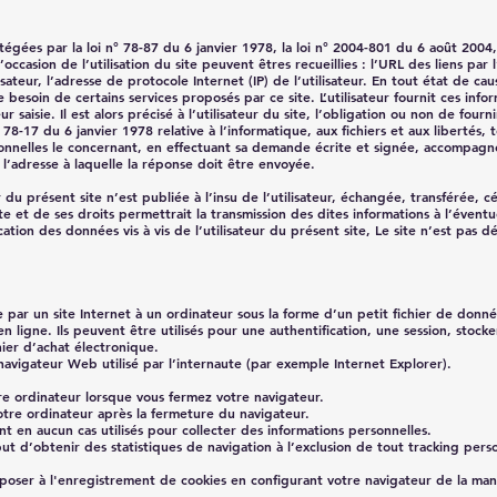
ées par la loi n° 78-87 du 6 janvier 1978, la loi n° 2004-801 du 6 août 2004, 
casion de l’utilisation du site peuvent êtres recueillies : l’URL des liens par l
isateur, l’adresse de protocole Internet (IP) de l’utilisateur. En tout état de ca
le besoin de certains services proposés par ce site. L’utilisateur fournit ces in
 saisie. Il est alors précisé à l’utilisateur du site, l’obligation ou non de fou
i 78-17 du 6 janvier 1978 relative à l’informatique, aux fichiers et aux libertés,
sonnelles le concernant, en effectuant sa demande écrite et signée, accompagn
t l’adresse à laquelle la réponse doit être envoyée.
r du présent site n’est publiée à l’insu de l’utilisateur, échangée, transférée
te et de ses droits permettrait la transmission des dites informations à l’éventu
ion des données vis à vis de l’utilisateur du présent site, Le site n’est pas déc
par un site Internet à un ordinateur sous la forme d’un petit fichier de données
en ligne. Ils peuvent être utilisés pour une authentification, une session, stoc
ier d’achat électronique.
 navigateur Web utilisé par l’internaute (par exemple Internet Explorer).
re ordinateur lorsque vous fermez votre navigateur.
otre ordinateur après la fermeture du navigateur.
 en aucun cas utilisés pour collecter des informations personnelles.
 but d’obtenir des statistiques de navigation à l’exclusion de tout tracking pers
ser à l'enregistrement de cookies en configurant votre navigateur de la mani