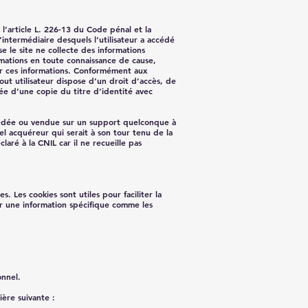
l’article L. 226-13 du Code pénal et la
’intermédiaire desquels l’utilisateur a accédé
use le site ne collecte des informations
formations en toute connaissance de cause,
rnir ces informations. Conformément aux
 tout utilisateur dispose d’un droit d’accès, de
ée d’une copie du titre d’identité avec
, cédée ou vendue sur un support quelconque à
el acquéreur qui serait à son tour tenu de la
laré à la CNIL car il ne recueille pas
. Les cookies sont utiles pour faciliter la
ker une information spécifique comme les
onnel.
ère suivante :