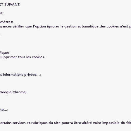
T SUIVANT:
et;
amètres;
avancés vérifier que l'option ignorer la gestion automatique des cookies n'est 
:
fiques;
 Supprimer tous les cookies.
s informations privées...;
r Google Chrome;
te...;
rtains services et rubriques du Site pourra être altéré voire impossible du fai