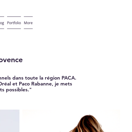
log
Portfolio
More
rovence
nnels dans toute la région PACA.
réal et Paco Rabanne, je mets
s possibles."