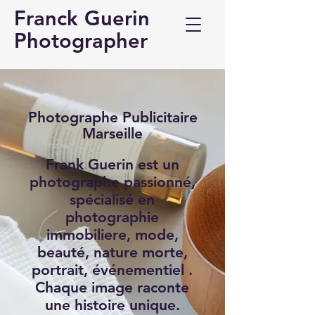
Franck Guerin
Photographer
Photographe Publicitaire
Marseille
Frank Guerin est un
photographe passionné,
spécialisé en
photographie
immobiliere, mode,
beauté, nature morte,
portrait, événementiel .
Chaque image raconte
une histoire unique.