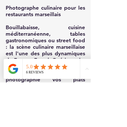
Photographe culinaire pour les
restaurants marseillais
Bouillabaisse, cuisine
méditerranéenne, tables
gastronomiques ou street food
: la scène culinaire marseillaise
est l'une des plus dynamiques
de France. Franck Guérin, qui a
collaboré avec des chefs
étoilés dont Alain Ducasse,
photographie vos plats
directement dans votre
restaurant : carte, site internet,
réseaux sociaux, et photos aux
formats Uber Eats et
Deliveroo. Tous les détails sur
la page [photographe culinaire]
(lien vers /photographe-